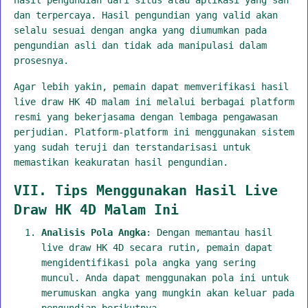
dan terpercaya. Hasil pengundian yang valid akan
selalu sesuai dengan angka yang diumumkan pada
pengundian asli dan tidak ada manipulasi dalam
prosesnya.
Agar lebih yakin, pemain dapat memverifikasi hasil
live draw HK 4D malam ini melalui berbagai platform
resmi yang bekerjasama dengan lembaga pengawasan
perjudian. Platform-platform ini menggunakan sistem
yang sudah teruji dan terstandarisasi untuk
memastikan keakuratan hasil pengundian.
VII. Tips Menggunakan Hasil Live
Draw HK 4D Malam Ini
Analisis Pola Angka
: Dengan memantau hasil
live draw HK 4D secara rutin, pemain dapat
mengidentifikasi pola angka yang sering
muncul. Anda dapat menggunakan pola ini untuk
merumuskan angka yang mungkin akan keluar pada
pengundian berikutnya.