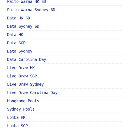
Paito Warna HK 6D
Paito Warna Sydney 6D
Data HK 6D
Data Sydney 6D
Data HK
Data SGP
Data Sydney
Data Carolina Day
Live Draw HK
Live Draw SGP
Live Draw Sydney
Live Draw Carolina Day
Hongkong Pools
Sydney Pools
Lomba HK
Lomba SGP