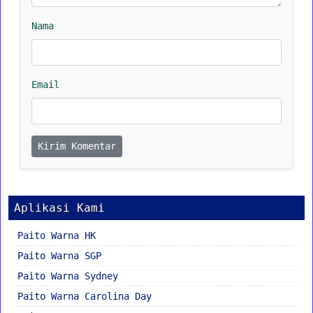
Nama
Email
Kirim Komentar
Aplikasi Kami
Paito Warna HK
Paito Warna SGP
Paito Warna Sydney
Paito Warna Carolina Day