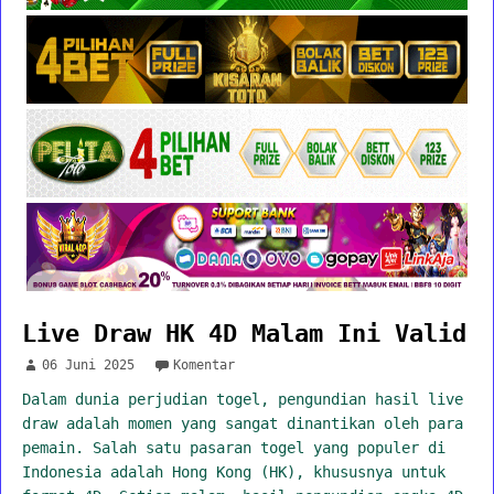
Live Draw HK 4D Malam Ini Valid
06 Juni 2025
Komentar
Dalam dunia perjudian togel, pengundian hasil live
draw adalah momen yang sangat dinantikan oleh para
pemain. Salah satu pasaran togel yang populer di
Indonesia adalah Hong Kong (HK), khususnya untuk