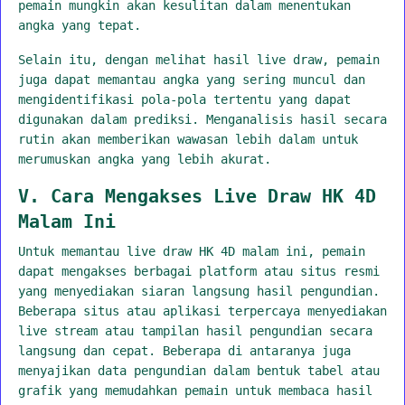
pemain mungkin akan kesulitan dalam menentukan
angka yang tepat.
Selain itu, dengan melihat hasil live draw, pemain
juga dapat memantau angka yang sering muncul dan
mengidentifikasi pola-pola tertentu yang dapat
digunakan dalam prediksi. Menganalisis hasil secara
rutin akan memberikan wawasan lebih dalam untuk
merumuskan angka yang lebih akurat.
V. Cara Mengakses Live Draw HK 4D
Malam Ini
Untuk memantau live draw HK 4D malam ini, pemain
dapat mengakses berbagai platform atau situs resmi
yang menyediakan siaran langsung hasil pengundian.
Beberapa situs atau aplikasi terpercaya menyediakan
live stream atau tampilan hasil pengundian secara
langsung dan cepat. Beberapa di antaranya juga
menyajikan data pengundian dalam bentuk tabel atau
grafik yang memudahkan pemain untuk membaca hasil