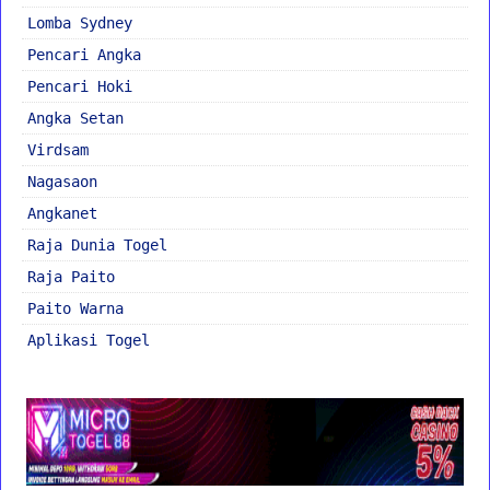
Lomba Sydney
Pencari Angka
Pencari Hoki
Angka Setan
Virdsam
Nagasaon
Angkanet
Raja Dunia Togel
Raja Paito
Paito Warna
Aplikasi Togel