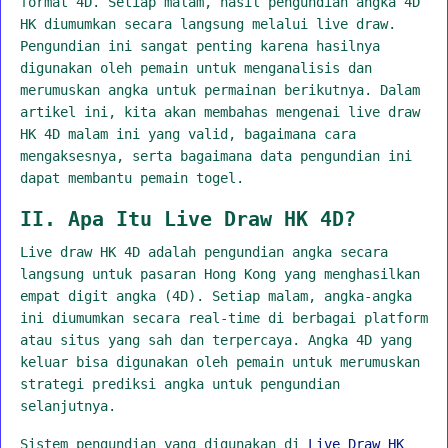
format 4D. Setiap malam, hasil pengundian angka 4D
HK diumumkan secara langsung melalui live draw.
Pengundian ini sangat penting karena hasilnya
digunakan oleh pemain untuk menganalisis dan
merumuskan angka untuk permainan berikutnya. Dalam
artikel ini, kita akan membahas mengenai live draw
HK 4D malam ini yang valid, bagaimana cara
mengaksesnya, serta bagaimana data pengundian ini
dapat membantu pemain togel.
II. Apa Itu Live Draw HK 4D?
Live draw HK 4D adalah pengundian angka secara
langsung untuk pasaran Hong Kong yang menghasilkan
empat digit angka (4D). Setiap malam, angka-angka
ini diumumkan secara real-time di berbagai platform
atau situs yang sah dan terpercaya. Angka 4D yang
keluar bisa digunakan oleh pemain untuk merumuskan
strategi prediksi angka untuk pengundian
selanjutnya.
Sistem pengundian yang digunakan di
Live Draw HK