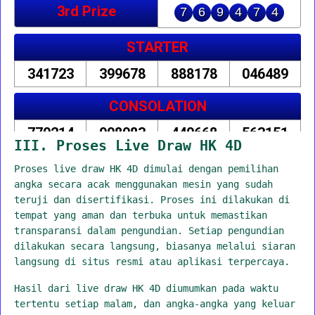
III. Proses Live Draw HK 4D
Proses live draw HK 4D dimulai dengan pemilihan
angka secara acak menggunakan mesin yang sudah
teruji dan disertifikasi. Proses ini dilakukan di
tempat yang aman dan terbuka untuk memastikan
transparansi dalam pengundian. Setiap pengundian
dilakukan secara langsung, biasanya melalui siaran
langsung di situs resmi atau aplikasi terpercaya.
Hasil dari live draw HK 4D diumumkan pada waktu
tertentu setiap malam, dan angka-angka yang keluar