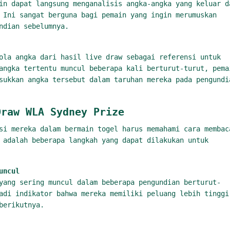
in dapat langsung menganalisis angka-angka yang keluar d
 Ini sangat berguna bagi pemain yang ingin merumuskan
ndian sebelumnya.
ola angka dari hasil live draw sebagai referensi untuk
angka tertentu muncul beberapa kali berturut-turut, pema
sukkan angka tersebut dalam taruhan mereka pada pengundi
Draw WLA Sydney Prize
si mereka dalam bermain togel harus memahami cara membac
 adalah beberapa langkah yang dapat dilakukan untuk
uncul
yang sering muncul dalam beberapa pengundian berturut-
adi indikator bahwa mereka memiliki peluang lebih tinggi
berikutnya.