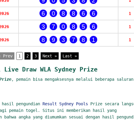
9
0
5
3
8
2
2026
1
6
0
8
8
6
6
2026
1
3
7
0
8
5
6
2026
1
8
9
3
7
8
1
2026
1
« Prev
1
2
3
Next »
Last »
l Live Draw WLA Sydney Prize
Prize
, pemain bisa mengaksesnya melalui beberapa saluran
n hasil pengundian
Result Sydney Pools
Prize secara langs
agi pemain togel. Situs ini memberikan hasil yang
n bahwa angka yang diumumkan sesuai dengan hasil pengund