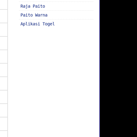
Raja Paito
Paito Warna
Aplikasi Togel