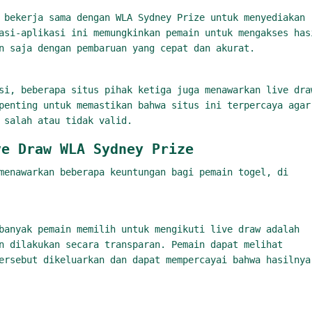
 bekerja sama dengan WLA Sydney Prize untuk menyediakan
asi-aplikasi ini memungkinkan pemain untuk mengakses has
n saja dengan pembaruan yang cepat dan akurat.
si, beberapa situs pihak ketiga juga menawarkan live dra
penting untuk memastikan bahwa situs ini terpercaya agar
 salah atau tidak valid.
ve Draw WLA Sydney Prize
enawarkan beberapa keuntungan bagi pemain togel, di
banyak pemain memilih untuk mengikuti live draw adalah
n dilakukan secara transparan. Pemain dapat melihat
ersebut dikeluarkan dan dapat mempercayai bahwa hasilnya