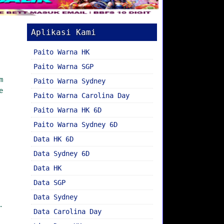
Aplikasi Kami
Paito Warna HK
Paito Warna SGP
m
Paito Warna Sydney
e
Paito Warna Carolina Day
Paito Warna HK 6D
Paito Warna Sydney 6D
Data HK 6D
Data Sydney 6D
Data HK
Data SGP
Data Sydney
.
Data Carolina Day