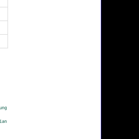
ung
ian