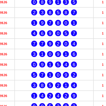
0
8
9
1
3
5
2026
1
2
3
8
5
8
7
2026
1
1
9
7
8
0
1
2026
1
4
6
9
0
5
7
2026
1
7
7
9
2
0
4
2026
1
3
1
0
9
1
6
2026
1
0
9
1
5
4
6
2026
1
5
7
1
0
9
2
2026
1
3
8
5
2
1
4
2026
1
1
4
2
4
2
9
2026
1